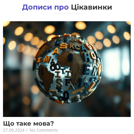
Дописи про
Цікавинки
Що таке мова?
27.09.2024
/
No Comments