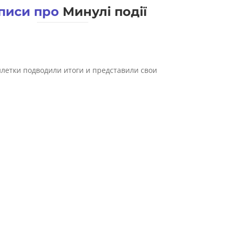
писи про
Минулі події
илетки подводили итоги и представили свои