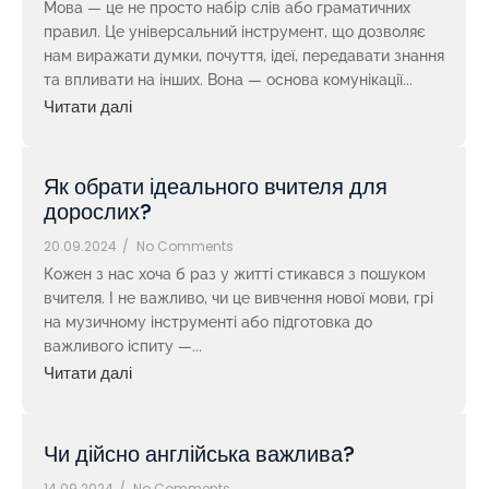
Мова — це не просто набір слів або граматичних
правил. Це універсальний інструмент, що дозволяє
нам виражати думки, почуття, ідеї, передавати знання
та впливати на інших. Вона — основа комунікації...
Читати далі
Як обрати ідеального вчителя для
дорослих?
20.09.2024
/
No Comments
Кожен з нас хоча б раз у житті стикався з пошуком
вчителя. І не важливо, чи це вивчення нової мови, грі
на музичному інструменті або підготовка до
важливого іспиту —...
Читати далі
Чи дійсно англійська важлива?
14.09.2024
/
No Comments