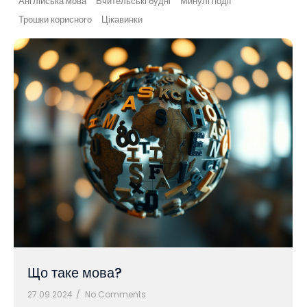
Англійська мова
Вчительські будні
Минулі події
Трошки корисного
Цікавинки
Що таке мова?
27.09.2024
/
No Comments