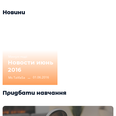
Новини
Минулі події
Новости июнь
2016
01.06.2016
Ms TaVlaSa
Придбати навчання